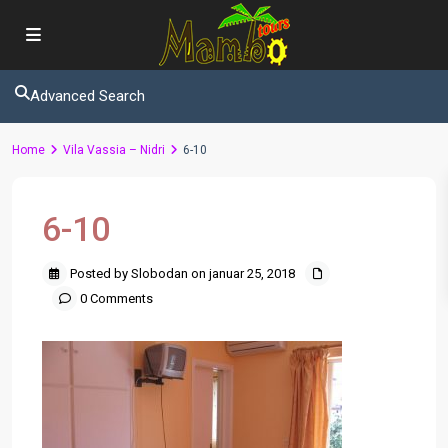
Advanced Search
Home
Vila Vassia – Nidri
6-10
6-10
Posted by Slobodan on januar 25, 2018
0 Comments