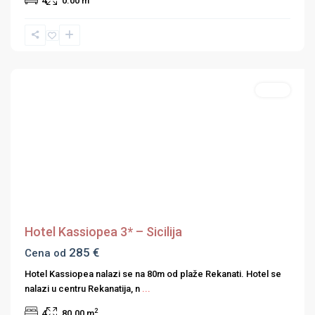
4
0.00 m
Sicilija
Hoteli
Previous
Next
Hotel Kassiopea 3* – Sicilija
285 €
Cena od
Hotel Kassiopea nalazi se na 80m od plaže Rekanati. Hotel se
nalazi u centru Rekanatija, n
...
2
4
80.00 m