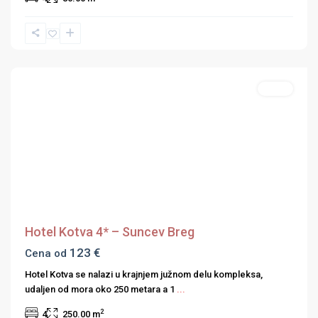
Sunčev
Breg
Hoteli
Previous
Next
Hotel Kotva 4* – Suncev Breg
123 €
Cena od
Hotel Kotva se nalazi u krajnjem južnom delu kompleksa,
udaljen od mora oko 250 metara a 1
...
2
4
250.00 m