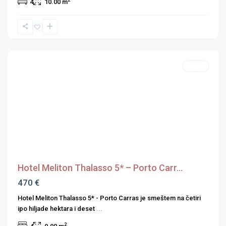
4
10.00 m
Grčka
Hoteli
,
Hoteli
Sitonija
Hoteli
Previous
Next
Hotel Meliton Thalasso 5* – Porto Carr...
470 €
Hotel Meliton Thalasso 5* - Porto Carras je smeštem na četiri
ipo hiljade hektara i deset
...
2