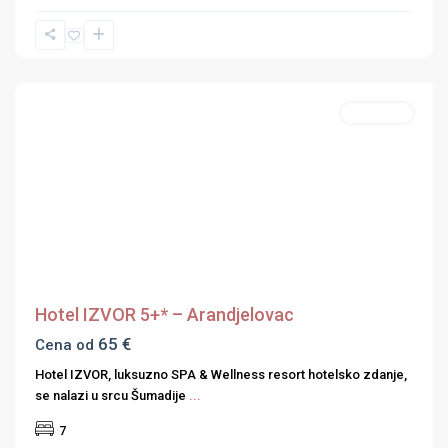
Aranđelovac
,
Srbija
Apartmani
Previous
Next
Hotel IZVOR 5+* – Arandjelovac
65 €
Cena od
Hotel IZVOR, luksuzno SPA & Wellness resort hotelsko zdanje,
se nalazi u srcu Šumadije
...
7
Grčka