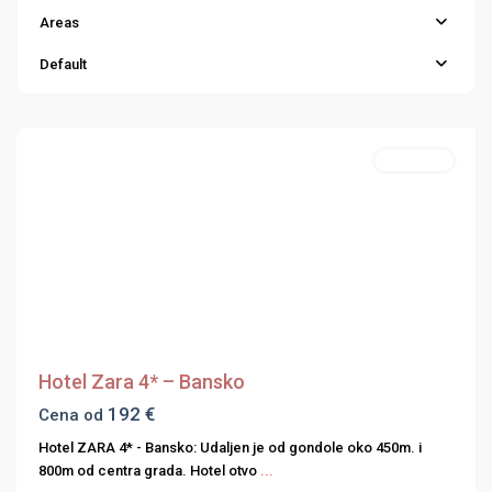
Areas
Default
Apartmani
Previous
Next
Hotel Zara 4* – Bansko
192 €
Cena od
Hotel ZARA 4* - Bansko: Udaljen je od gondole oko 450m. i
800m od centra grada. Hotel otvo
...