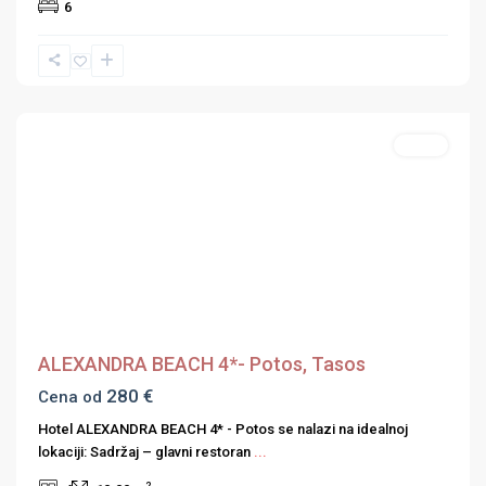
6
Grčka
Hoteli
,
Hoteli
Ostalo
Hoteli
Previous
Next
ALEXANDRA BEACH 4*- Potos, Tasos
280 €
Cena od
Hotel ALEXANDRA BEACH 4* - Potos se nalazi na idealnoj
lokaciji: Sadržaj – glavni restoran
...
2