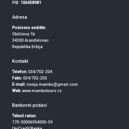
PIB:
106438981
Adresa
Poslovno sedište:
Obilićeva 1b
34300 Aranđelovac
Republika Srbija
Kontakt
Telefon:
034/702-204
Faks:
034/702-205
E-mail:
visnja.mambo@gmail.com
Web:
www.mambotours.rs
Bankovni podaci
Tekući račun:
170-50006954000-39
UniCredit Banka