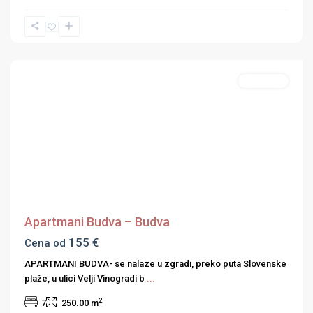
Budvanska
rivijera
Apartmani
Previous
Next
Apartmani Budva – Budva
155 €
Cena od
APARTMANI BUDVA- se nalaze u zgradi, preko puta Slovenske
plaže, u ulici Velji Vinogradi b
...
2
7
250.00 m