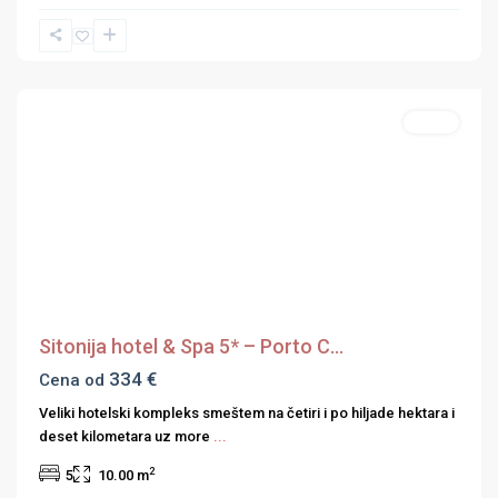
Hoteli
,
Hoteli
Sitonija
Hoteli
Previous
Next
Sitonija hotel & Spa 5* – Porto C...
334 €
Cena od
Veliki hotelski kompleks smeštem na četiri i po hiljade hektara i
deset kilometara uz more
...
2
5
10.00 m