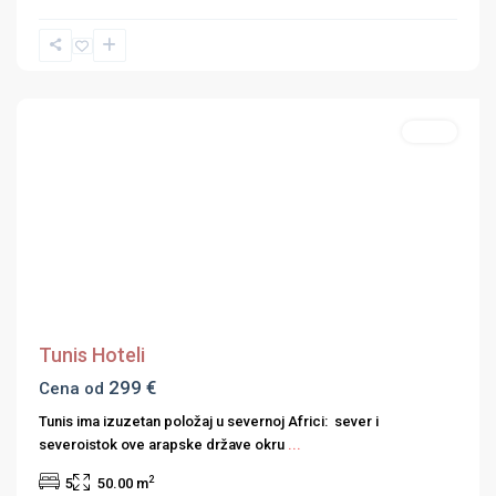
Hoteli
Previous
Next
Tunis Hoteli
299 €
Cena od
Tunis ima izuzetan položaj u severnoj Africi: sever i
severoistok ove arapske države okru
...
2
5
50.00 m