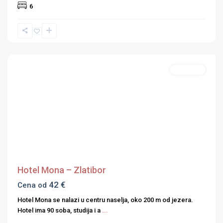
6
Druge
destinacije
,
Srbija
Apartmani
Previous
Next
Hotel Mona – Zlatibor
42 €
Cena od
Hotel Mona se nalazi u centru naselja, oko 200 m od jezera.
Hotel ima 90 soba, studija i a
...