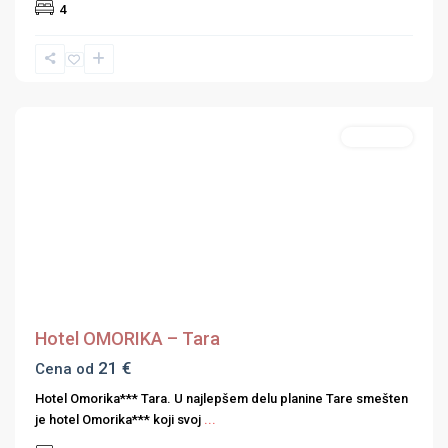
4
Druge
destinacije
Apartmani
Previous
Next
Hotel OMORIKA – Tara
21 €
Cena od
Hotel Omorika*** Tara. U najlepšem delu planine Tare smešten
je hotel Omorika*** koji svoj
...