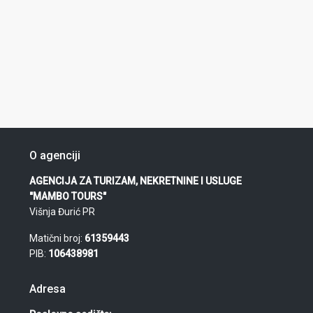
O agenciji
AGENCIJA ZA TURIZAM, NEKRETNINE I USLUGE
"MAMBO TOURS"
Višnja Đurić PR
Matični broj:
61359443
PIB:
106438981
Adresa