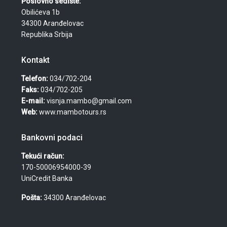
Poslovno sedište:
Obilićeva 1b
34300 Aranđelovac
Republika Srbija
Kontakt
Telefon:
034/702-204
Faks:
034/702-205
E-mail:
visnja.mambo@gmail.com
Web:
www.mambotours.rs
Bankovni podaci
Tekući račun:
170-50006954000-39
UniCredit Banka
Pošta:
34300 Aranđelovac