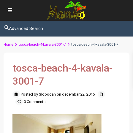
Advanced Search
Home
tosca-beach-4-kavala-3001-7
tosca-beach-4-kavala-3001-7
tosca-beach-4-kavala-
3001-7
Posted by Slobodan on decembar 22, 2016
0 Comments