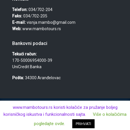
Telefon:
034/702-204
Faks:
034/702-205
E-mail:
visnja.mambo@gmail.com
Web:
www.mambotours.rs
Bankovni podaci
Tekući račun:
170-50006954000-39
UniCredit Banka
Pošta:
34300 Aranđelovac
© 2026 Agencija za turizam, nekretnine i usluge "Mambo
www.mambotours.rs koristi kolačiće za pružanje boljeg
Tours" — Višnja Đurić PR · Aranđelovac · MB: 61359443 · PIB:
korisničkog iskustva i funkcionalnosti sajta.
Više o kolačićima
106438981 · Sva prava zadržana.
pogledajte ovde.
PRIHVATI
Kontaktirajte nas
Avio Karte