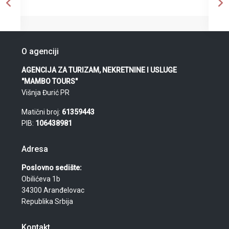
O agenciji
AGENCIJA ZA TURIZAM, NEKRETNINE I USLUGE
"MAMBO TOURS"
Višnja Đurić PR
Matični broj:
61359443
PIB:
106438981
Adresa
Poslovno sedište:
Obilićeva 1b
34300 Aranđelovac
Republika Srbija
Kontakt