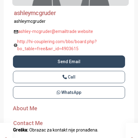
ashleymcgruder
ashleymcgruder
ashley-mcgruder@emailtrade.website
http://hi-couplering.com/bbs/board.php?
bo_table=free&wr_id=4903615
Send Email
Call
WhatsApp
About Me
Contact Me
Greška:
Obrazac za kontakt nije pronađena.