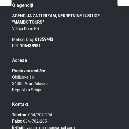
O agenciji
AGENCIJA ZA TURIZAM, NEKRETNINE I USLUGE
"MAMBO TOURS"
Višnja Đurić PR
Matični broj:
61359443
PIB:
106438981
Adresa
Poslovno sedište:
Obilićeva 1b
34300 Aranđelovac
Republika Srbija
Kontakt
Telefon:
034/702-204
Faks:
034/702-205
E-mail:
visnja.mambo@gmail.com