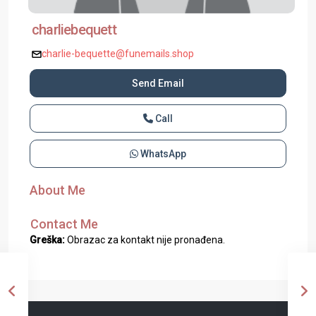
charliebequett
charlie-bequette@funemails.shop
Send Email
Call
WhatsApp
About Me
Contact Me
Greška:
Obrazac za kontakt nije pronađena.