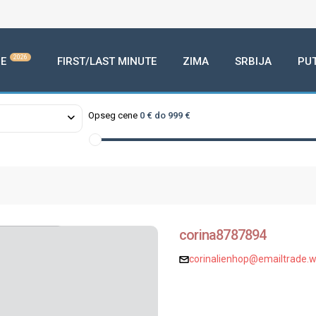
2026
E
FIRST/LAST MINUTE
ZIMA
SRBIJA
PU
Opseg cene
0 € do 999 €
corina8787894
corinalienhop@emailtrade.w