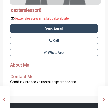
dexterslessor8
dexter.slessor@emailglobal.website
Send Email
Call
WhatsApp
About Me
Contact Me
Greška:
Obrazac za kontakt nije pronađena.