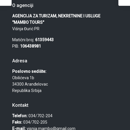
O agenciji
AGENCIJA ZA TURIZAM, NEKRETNINE I USLUGE
"MAMBO TOURS"
Višnja Đurić PR
Matični broj:
61359443
PIB:
106438981
Adresa
Poslovno sedište:
Obilićeva 1b
34300 Aranđelovac
Republika Srbija
Kontakt
Telefon:
034/702-204
Faks:
034/702-205
E-mail:
visnja.mambo@gmail.com