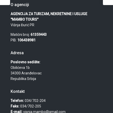
O agenciji
AGENCIJA ZA TURIZAM, NEKRETNINE I USLUGE
"MAMBO TOURS"
Višnja Đurić PR
Matični broj:
61359443
PIB:
106438981
Adresa
Poslovno sedište:
Obilićeva 1b
34300 Aranđelovac
Republika Srbija
Kontakt
Telefon:
034/702-204
Faks:
034/702-205
E-mail:
visnja.mambo@gmail.com