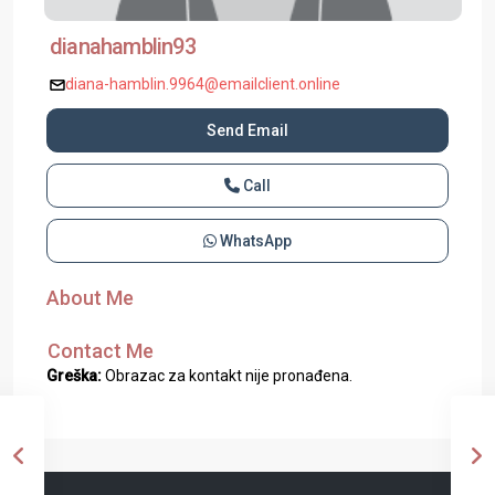
dianahamblin93
diana-hamblin.9964@emailclient.online
Send Email
Call
WhatsApp
About Me
Contact Me
Greška:
Obrazac za kontakt nije pronađena.