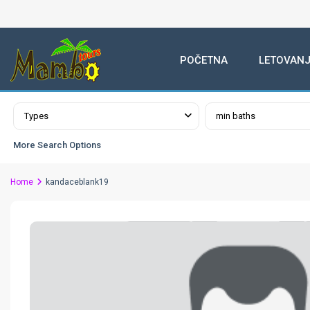
POČETNA
LETOVANJ
Advanced Search
Types
min baths
More Search Options
Home
kandaceblank19