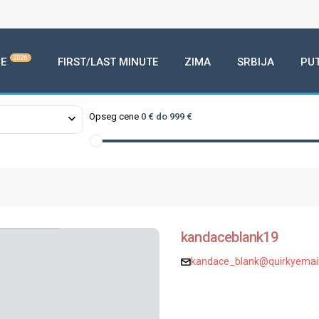
2026
E
FIRST/LAST MINUTE
ZIMA
SRBIJA
PU
Opseg cene
0 € do 999 €
kandaceblank19
kandace_blank@quirkyemail