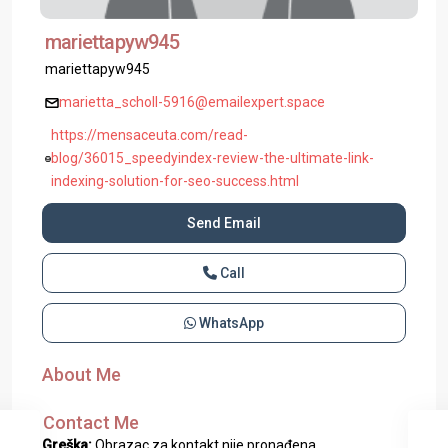
mariettapyw945
mariettapyw945
marietta_scholl-5916@emailexpert.space
https://mensaceuta.com/read-
blog/36015_speedyindex-review-the-ultimate-link-
indexing-solution-for-seo-success.html
Send Email
Call
WhatsApp
About Me
Contact Me
Greška:
Obrazac za kontakt nije pronađena.