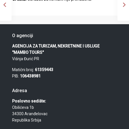
O agenciji
AGENCIJA ZA TURIZAM, NEKRETNINE I USLUGE
"MAMBO TOURS"
Višnja Đurić PR
Matični broj:
61359443
PIB:
106438981
Adresa
Poslovno sedište:
Obilićeva 1b
34300 Aranđelovac
Republika Srbija