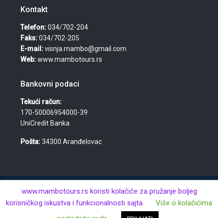
Kontakt
Telefon:
034/702-204
Faks:
034/702-205
E-mail:
visnja.mambo@gmail.com
Web:
www.mambotours.rs
Bankovni podaci
Tekući račun:
170-50006954000-39
UniCredit Banka
Pošta:
34300 Aranđelovac
© 2026 Agencija za turizam, nekretnine i usluge "Mambo
www.mambotours.rs koristi kolačiće za pružanje boljeg
Tours" — Višnja Đurić PR · Aranđelovac · MB: 61359443 · PIB:
korisničkog iskustva i funkcionalnosti sajta.
Više o kolačićima
106438981 · Sva prava zadržana.