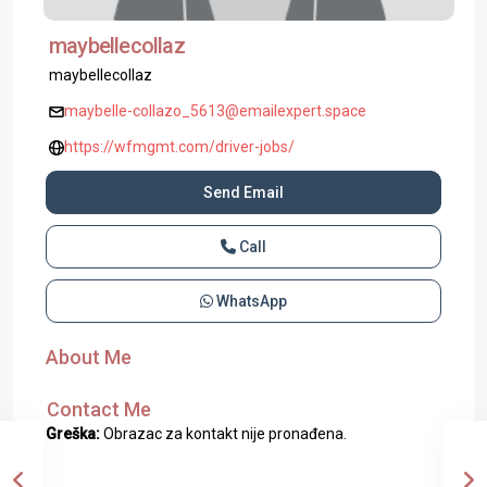
maybellecollaz
maybellecollaz
maybelle-collazo_5613@emailexpert.space
https://wfmgmt.com/driver-jobs/
Send Email
Call
WhatsApp
About Me
Contact Me
Greška:
Obrazac za kontakt nije pronađena.