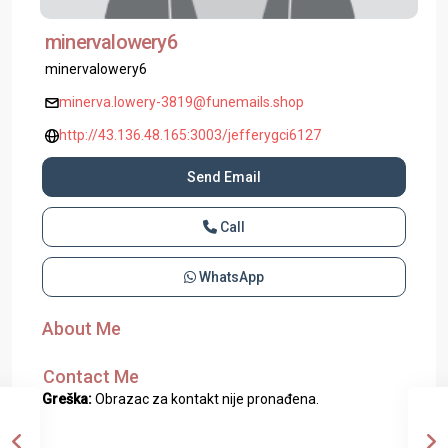
minervalowery6
minervalowery6
minerva.lowery-3819@funemails.shop
http://43.136.48.165:3003/jefferygci6127
Send Email
Call
WhatsApp
About Me
Contact Me
Greška:
Obrazac za kontakt nije pronađena.