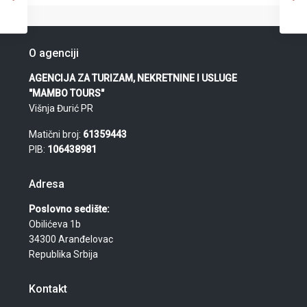
O agenciji
AGENCIJA ZA TURIZAM, NEKRETNINE I USLUGE
"MAMBO TOURS"
Višnja Đurić PR
Matični broj:
61359443
PIB:
106438981
Adresa
Poslovno sedište:
Obilićeva 1b
34300 Aranđelovac
Republika Srbija
Kontakt