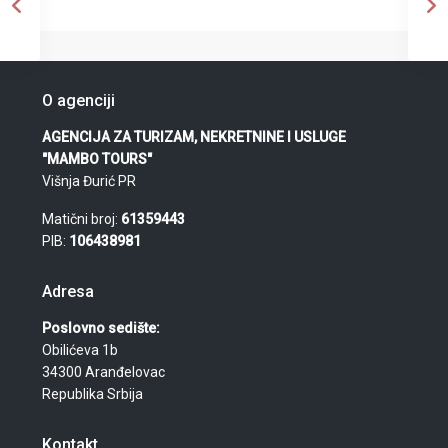
O agenciji
AGENCIJA ZA TURIZAM, NEKRETNINE I USLUGE
"MAMBO TOURS"
Višnja Đurić PR
Matični broj:
61359443
PIB:
106438981
Adresa
Poslovno sedište:
Obilićeva 1b
34300 Aranđelovac
Republika Srbija
Kontakt