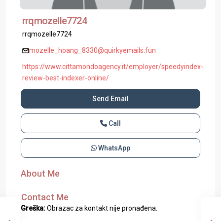
rrqmozelle7724
rrqmozelle7724
mozelle_hoang_8330@quirkyemails.fun
https://www.cittamondoagency.it/employer/speedyindex-
review-best-indexer-online/
Send Email
Call
WhatsApp
About Me
Contact Me
Greška:
Obrazac za kontakt nije pronađena.