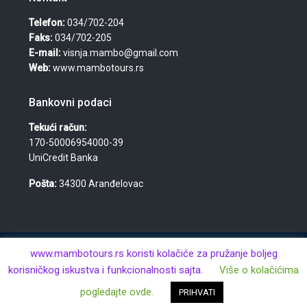
Telefon:
034/702-204
Faks:
034/702-205
E-mail:
visnja.mambo@gmail.com
Web:
www.mambotours.rs
Bankovni podaci
Tekući račun:
170-50006954000-39
UniCredit Banka
Pošta:
34300 Aranđelovac
© 2026 Agencija za turizam, nekretnine i usluge "Mambo
www.mambotours.rs koristi kolačiće za pružanje boljeg
Tours" — Višnja Đurić PR · Aranđelovac · MB: 61359443 · PIB:
korisničkog iskustva i funkcionalnosti sajta.
Više o kolačićima
106438981 · Sva prava zadržana.
pogledajte ovde.
PRIHVATI
Kontaktirajte nas
Avio Karte