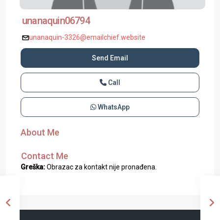
unanaquin06794
unanaquin-3326@emailchief.website
Send Email
Call
WhatsApp
About Me
Contact Me
Greška:
Obrazac za kontakt nije pronađena.