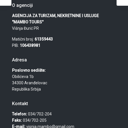
O agenciji
AGENCIJA ZA TURIZAM, NEKRETNINE I USLUGE
"MAMBO TOURS"
Višnja Đurić PR
Matični broj:
61359443
PIB:
106438981
Adresa
Poslovno sedište:
Obilićeva 1b
34300 Aranđelovac
Republika Srbija
Kontakt
Telefon:
034/702-204
Faks:
034/702-205
E-mail:
visnja.mambo@gmail.com