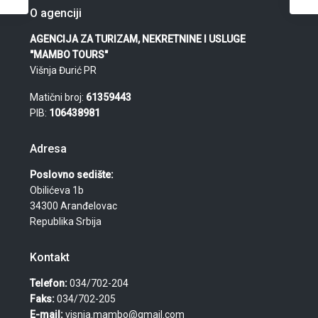
O agenciji
AGENCIJA ZA TURIZAM, NEKRETNINE I USLUGE
"MAMBO TOURS"
Višnja Đurić PR
Matični broj:
61359443
PIB:
106438981
Adresa
Poslovno sedište:
Obilićeva 1b
34300 Aranđelovac
Republika Srbija
Kontakt
Telefon:
034/702-204
Faks:
034/702-205
E-mail:
visnja.mambo@gmail.com