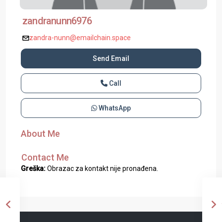
zandranunn6976
zandra-nunn@emailchain.space
Send Email
Call
WhatsApp
About Me
Contact Me
Greška:
Obrazac za kontakt nije pronađena.