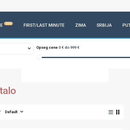
2026
E
FIRST/LAST MINUTE
ZIMA
SRBIJA
PU
3
loading...
Opseg cene
0 € do 999 €
talo
Default