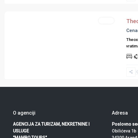
Ostalo
Theo
Hoteli
Cena
Theoxe
vratim
Previous
Next
6
O agenciji
Adresa
AGENCIJA ZA TURIZAM, NEKRETNINE I
Poslovno sed
USLUGE
Obilićeva 1b
"MAMBO TOURS"
34300 Aranđ