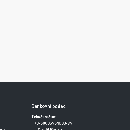
Bankovni podaci
Tekući račun:
170-50006954000-39
com
UniCredit Banka