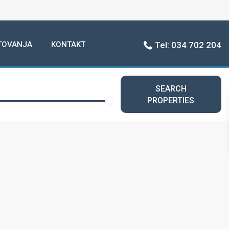
TOVANJA
KONTAKT
Tel: 034 702 204
View
My Location
Fullscreen
Prev
Next
SEARCH
PROPERTIES