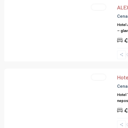
ALEX
Hoteli
Cena
Hotel 
– glav
Previous
Next
4
Grčka
Hoteli
,
Hoteli
Ostalo
Hotel
Hoteli
Cena
Hotel 
neposr
Previous
Next
4
Grčka
Hoteli
,
Hoteli