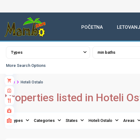
POČETNA
LETOVANJ
Advanced Search
Types
min baths
More Search Options
Home
Hoteli Ostalo
Properties listed in Hoteli Os
Grčka
Hoteli
,
Types
Categories
States
Hoteli Ostalo
Areas
Hoteli
Ostalo