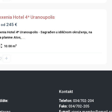
xenia Hotel 4* Uranoupolis
245 €
 od
nia Hotel 4* Uranoupolis - Sagrađen u idiličnom okruženju, na
a planine Atos,
...
2
10.00 m
Kontakt
ište:
Telefon:
034/702-204
Faks:
034/702-205
elovac
E-mail:
visnja.mambo@gmail.