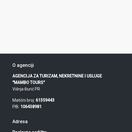
O agenciji
AGENCIJA ZA TURIZAM, NEKRETNINE I USLUGE
"MAMBO TOURS"
Višnja Đurić PR
Matični broj:
61359443
PIB:
106438981
Adresa