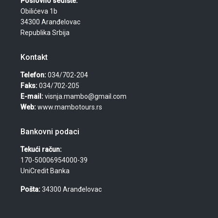
Poslovno sedište:
Obilićeva 1b
34300 Aranđelovac
Republika Srbija
Kontakt
Telefon:
034/702-204
Faks:
034/702-205
E-mail:
visnja.mambo@gmail.com
Web:
www.mambotours.rs
Bankovni podaci
Tekući račun:
170-50006954000-39
UniCredit Banka
Pošta:
34300 Aranđelovac