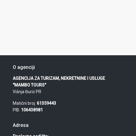
O agenciji
AGENCIJA ZA TURIZAM, NEKRETNINE I USLUGE
"MAMBO TOURS"
Višnja Đurić PR
Matični broj:
61359443
PIB:
106438981
Adresa