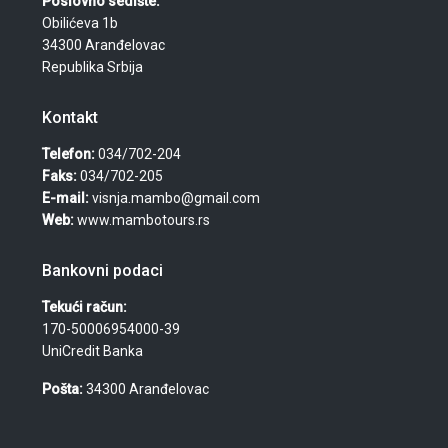
Poslovno sedište:
Obilićeva 1b
34300 Aranđelovac
Republika Srbija
Kontakt
Telefon:
034/702-204
Faks:
034/702-205
E-mail:
visnja.mambo@gmail.com
Web:
www.mambotours.rs
Bankovni podaci
Tekući račun:
170-50006954000-39
UniCredit Banka
Pošta:
34300 Aranđelovac