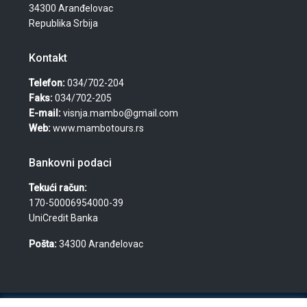
34300 Aranđelovac
Republika Srbija
Kontakt
Telefon:
034/702-204
Faks:
034/702-205
E-mail:
visnja.mambo@gmail.com
Web:
www.mambotours.rs
Bankovni podaci
Tekući račun:
170-50006954000-39
UniCredit Banka
Pošta:
34300 Aranđelovac
© 2026 Agencija za turizam, nekretnine i usluge "Mambo