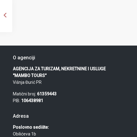
O agenciji
AGENCIJA ZA TURIZAM, NEKRETNINE I USLUGE
"MAMBO TOURS"
Višnja Đurić PR
Matični broj:
61359443
PIB:
106438981
Adresa
Poslovno sedište:
Obilićeva 1b