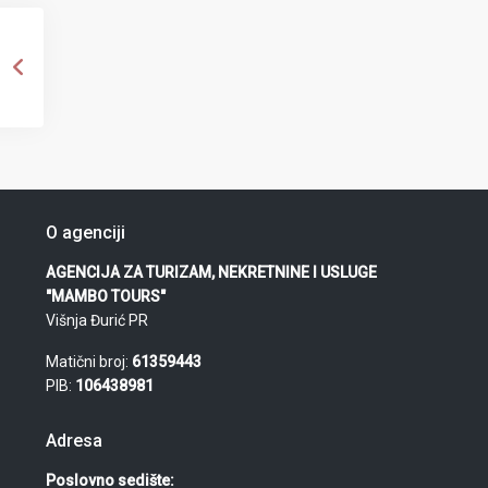
O agenciji
AGENCIJA ZA TURIZAM, NEKRETNINE I USLUGE
"MAMBO TOURS"
Višnja Đurić PR
Matični broj:
61359443
PIB:
106438981
Adresa
Poslovno sedište: