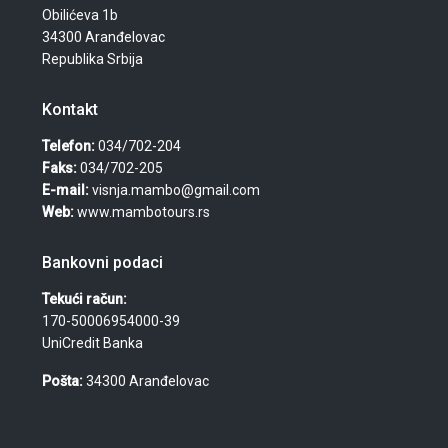
Obilićeva 1b
34300 Aranđelovac
Republika Srbija
Kontakt
Telefon:
034/702-204
Faks:
034/702-205
E-mail:
visnja.mambo@gmail.com
Web:
www.mambotours.rs
Bankovni podaci
Tekući račun:
170-50006954000-39
UniCredit Banka
Pošta:
34300 Aranđelovac