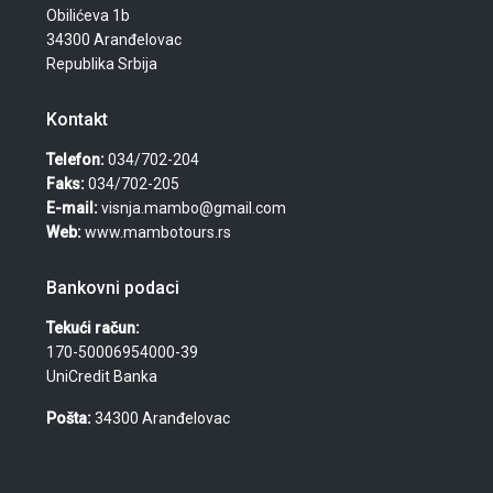
Obilićeva 1b
34300 Aranđelovac
Republika Srbija
Kontakt
Telefon:
034/702-204
Faks:
034/702-205
E-mail:
visnja.mambo@gmail.com
Web:
www.mambotours.rs
Bankovni podaci
Tekući račun:
170-50006954000-39
UniCredit Banka
Pošta:
34300 Aranđelovac