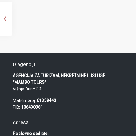
O agenciji
AGENCIJA ZA TURIZAM, NEKRETNINE I USLUGE
"MAMBO TOURS"
Višnja Đurić PR
Matični broj:
61359443
PIB:
106438981
Adresa
Poslovno sedište: