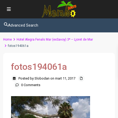
Advanced Search
Home
Hotel Alegra Fenals Mar (exSavoy) 3* – Ljoret de Mar
fotos194061a
fotos194061a
Posted by Slobodan on mart 11, 2017
0 Comments