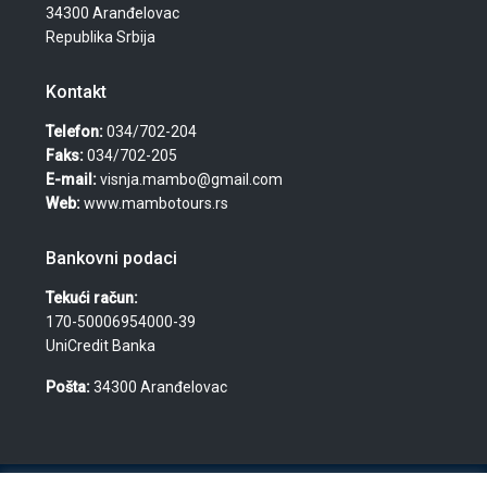
34300 Aranđelovac
Republika Srbija
Kontakt
Telefon:
034/702-204
Faks:
034/702-205
E-mail:
visnja.mambo@gmail.com
Web:
www.mambotours.rs
Bankovni podaci
Tekući račun:
170-50006954000-39
UniCredit Banka
Pošta:
34300 Aranđelovac
© 2026 Agencija za turizam, nekretnine i usluge "Mambo