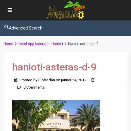
Advanced Search
Home
Hotel App Asteras – Hanioti
hanioti-asteras-d-9
hanioti-asteras-d-9
Posted by Slobodan on januar 24, 2017
0 Comments