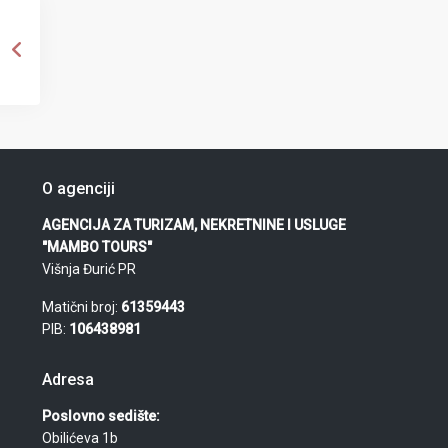
O agenciji
AGENCIJA ZA TURIZAM, NEKRETNINE I USLUGE
"MAMBO TOURS"
Višnja Đurić PR
Matični broj:
61359443
PIB:
106438981
Adresa
Poslovno sedište:
Obilićeva 1b