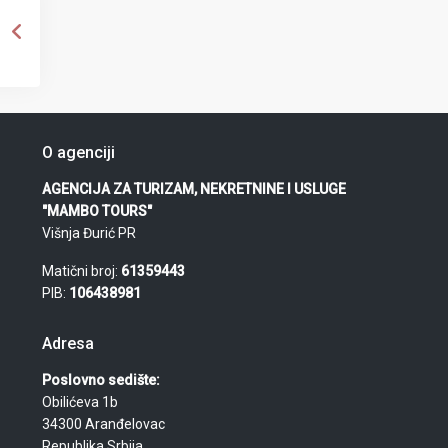
O agenciji
AGENCIJA ZA TURIZAM, NEKRETNINE I USLUGE
"MAMBO TOURS"
Višnja Đurić PR
Matični broj:
61359443
PIB:
106438981
Adresa
Poslovno sedište:
Obilićeva 1b
34300 Aranđelovac
Republika Srbija