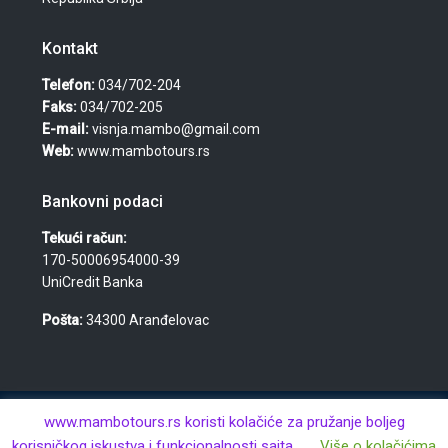
Kontakt
Telefon:
034/702-204
Faks:
034/702-205
E-mail:
visnja.mambo@gmail.com
Web:
www.mambotours.rs
Bankovni podaci
Tekući račun:
170-50006954000-39
UniCredit Banka
Pošta:
34300 Aranđelovac
© 2026 Agencija za turizam, nekretnine i usluge "Mambo
www.mambotours.rs koristi kolačiće za pružanje boljeg
Tours" — Višnja Đurić PR · Aranđelovac · MB: 61359443 · PIB:
korisničkog iskustva i funkcionalnosti sajta.
Više o kolačićima