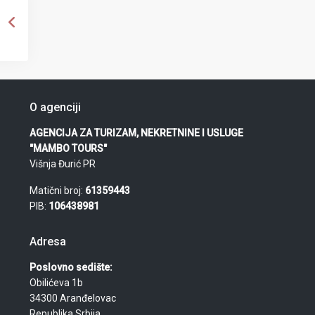
O agenciji
AGENCIJA ZA TURIZAM, NEKRETNINE I USLUGE
"MAMBO TOURS"
Višnja Đurić PR
Matični broj:
61359443
PIB:
106438981
Adresa
Poslovno sedište:
Obilićeva 1b
34300 Aranđelovac
Republika Srbija