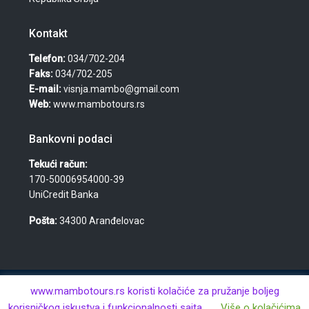
Kontakt
Telefon:
034/702-204
Faks:
034/702-205
E-mail:
visnja.mambo@gmail.com
Web:
www.mambotours.rs
Bankovni podaci
Tekući račun:
170-50006954000-39
UniCredit Banka
Pošta:
34300 Aranđelovac
© 2026 Agencija za turizam, nekretnine i usluge "Mambo
www.mambotours.rs koristi kolačiće za pružanje boljeg
Tours" — Višnja Đurić PR · Aranđelovac · MB: 61359443 · PIB:
korisničkog iskustva i funkcionalnosti sajta.
Više o kolačićima