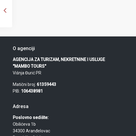
O agenciji
AGENCIJA ZA TURIZAM, NEKRETNINE I USLUGE
"MAMBO TOURS"
Višnja Đurić PR
Matični broj:
61359443
PIB:
106438981
Adresa
Poslovno sedište:
Obilićeva 1b
34300 Aranđelovac