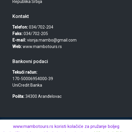
Republika Srbija
Kontakt
Telefon:
034/702-204
Faks:
034/702-205
E-mail:
visnja.mambo@gmail.com
Web:
www.mambotours.rs
Bankovni podaci
Tekući račun:
170-50006954000-39
UniCredit Banka
Pošta:
34300 Aranđelovac
© 2026 Agencija za turizam, nekretnine i usluge "Mambo
www.mambotours.rs koristi kolačiće za pružanje boljeg
Tours" — Višnja Đurić PR · Aranđelovac · MB: 61359443 · PIB: