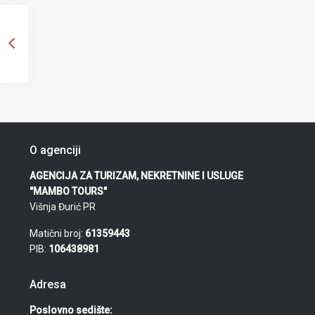
O agenciji
AGENCIJA ZA TURIZAM, NEKRETNINE I USLUGE
"MAMBO TOURS"
Višnja Đurić PR
Matični broj:
61359443
PIB:
106438981
Adresa
Poslovno sedište: