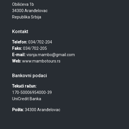
Obilićeva 1b
34300 Aranđelovac
Republika Srbija
Kontakt
Telefon:
034/702-204
Faks:
034/702-205
E-mail:
visnja.mambo@gmail.com
Web:
www.mambotours.rs
Bankovni podaci
Tekući račun:
170-50006954000-39
UniCredit Banka
Pošta:
34300 Aranđelovac