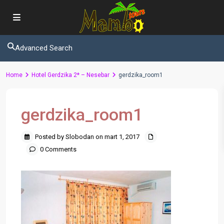
Advanced Search
Home
Hotel Gerdzika 2* – Nesebar
gerdzika_room1
gerdzika_room1
Posted by Slobodan on mart 1, 2017
0 Comments