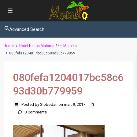
Advanced Search
Home
Hotel Helios Malorca 3* – Majorka
080fefa1204017bc58c693d30b779959
080fefa1204017bc58c6
93d30b779959
Posted by Slobodan on mart 9, 2017
0 Comments