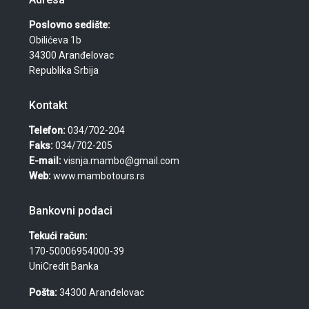
Poslovno sedište:
Obilićeva 1b
34300 Aranđelovac
Republika Srbija
Kontakt
Telefon:
034/702-204
Faks:
034/702-205
E-mail:
visnja.mambo@gmail.com
Web:
www.mambotours.rs
Bankovni podaci
Tekući račun:
170-50006954000-39
UniCredit Banka
Pošta:
34300 Aranđelovac