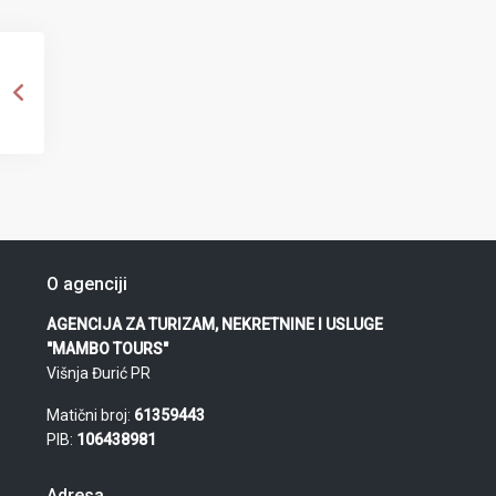
O agenciji
AGENCIJA ZA TURIZAM, NEKRETNINE I USLUGE
"MAMBO TOURS"
Višnja Đurić PR
Matični broj:
61359443
PIB:
106438981
Adresa