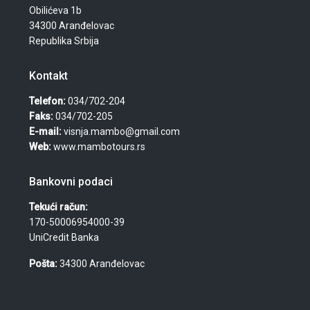
Obilićeva 1b
34300 Aranđelovac
Republika Srbija
Kontakt
Telefon:
034/702-204
Faks:
034/702-205
E-mail:
visnja.mambo@gmail.com
Web:
www.mambotours.rs
Bankovni podaci
Tekući račun:
170-50006954000-39
UniCredit Banka
Pošta:
34300 Aranđelovac