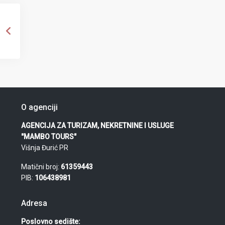
O agenciji
AGENCIJA ZA TURIZAM, NEKRETNINE I USLUGE
"MAMBO TOURS"
Višnja Đurić PR
Matični broj:
61359443
PIB:
106438981
Adresa
Poslovno sedište: