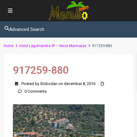
Advanced Search
Home
Hotel Lagomandra 4* – Neos Marmaras
917259-880
917259-880
Posted by Slobodan on decembar 8, 2016
0 Comments