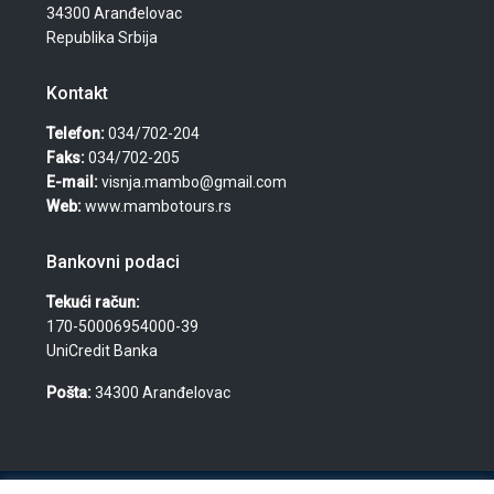
34300 Aranđelovac
Republika Srbija
Kontakt
Telefon:
034/702-204
Faks:
034/702-205
E-mail:
visnja.mambo@gmail.com
Web:
www.mambotours.rs
Bankovni podaci
Tekući račun:
170-50006954000-39
UniCredit Banka
Pošta:
34300 Aranđelovac
© 2026 Agencija za turizam, nekretnine i usluge "Mambo