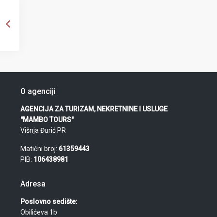
O agenciji
AGENCIJA ZA TURIZAM, NEKRETNINE I USLUGE
"MAMBO TOURS"
Višnja Đurić PR
Matični broj:
61359443
PIB:
106438981
Adresa
Poslovno sedište:
Obilićeva 1b