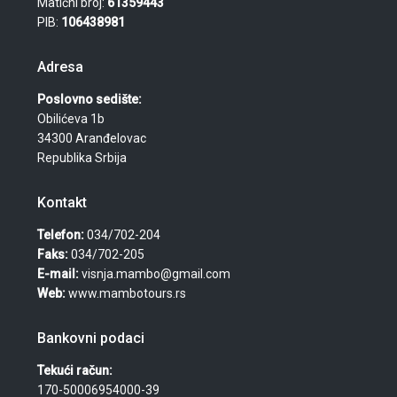
Matični broj:
61359443
PIB:
106438981
Adresa
Poslovno sedište:
Obilićeva 1b
34300 Aranđelovac
Republika Srbija
Kontakt
Telefon:
034/702-204
Faks:
034/702-205
E-mail:
visnja.mambo@gmail.com
Web:
www.mambotours.rs
Bankovni podaci
Tekući račun:
170-50006954000-39