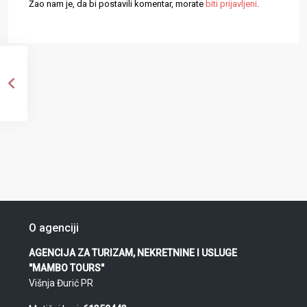
Žao nam je, da bi postavili komentar, morate
biti prijavljeni
.
O agenciji
AGENCIJA ZA TURIZAM, NEKRETNINE I USLUGE
"MAMBO TOURS"
Višnja Đurić PR