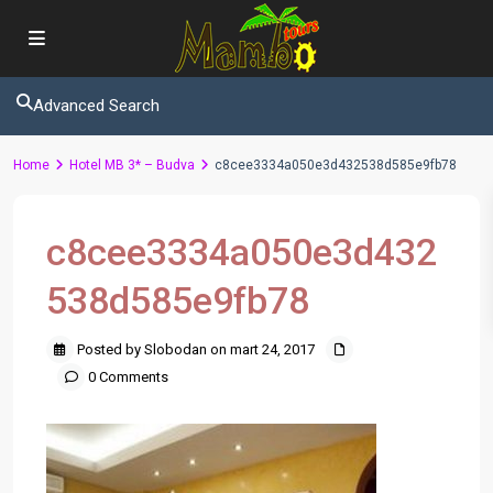
Advanced Search
Home
Hotel MB 3* – Budva
c8cee3334a050e3d432538d585e9fb78
c8cee3334a050e3d432
538d585e9fb78
Posted by Slobodan on mart 24, 2017
0 Comments