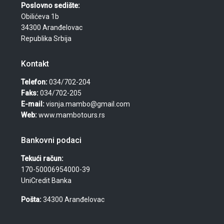
Poslovno sedište:
Obilićeva 1b
34300 Aranđelovac
Republika Srbija
Kontakt
Telefon:
034/702-204
Faks:
034/702-205
E-mail:
visnja.mambo@gmail.com
Web:
www.mambotours.rs
Bankovni podaci
Tekući račun:
170-50006954000-39
UniCredit Banka
Pošta:
34300 Aranđelovac