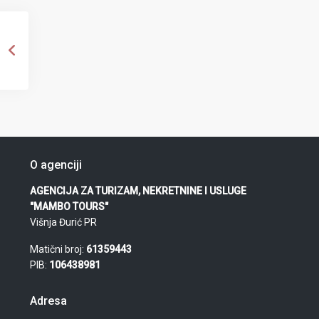
O agenciji
AGENCIJA ZA TURIZAM, NEKRETNINE I USLUGE
"MAMBO TOURS"
Višnja Đurić PR
Matični broj:
61359443
PIB:
106438981
Adresa