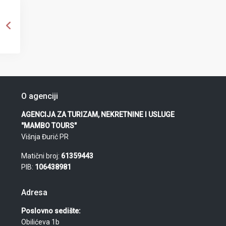
O agenciji
AGENCIJA ZA TURIZAM, NEKRETNINE I USLUGE
"MAMBO TOURS"
Višnja Đurić PR
Matični broj:
61359443
PIB:
106438981
Adresa
Poslovno sedište:
Obilićeva 1b