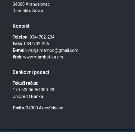
34300 Aranđelovac
Republika Srbija
Kontakt
Telefon:
034/702-204
Faks:
034/702-205
E-mail:
visnja.mambo@gmail.com
Web:
www.mambotours.rs
Bankovni podaci
Tekući račun:
170-50006954000-39
UniCredit Banka
Pošta:
34300 Aranđelovac
© 2026 Agencija za turizam, nekretnine i usluge "Mambo