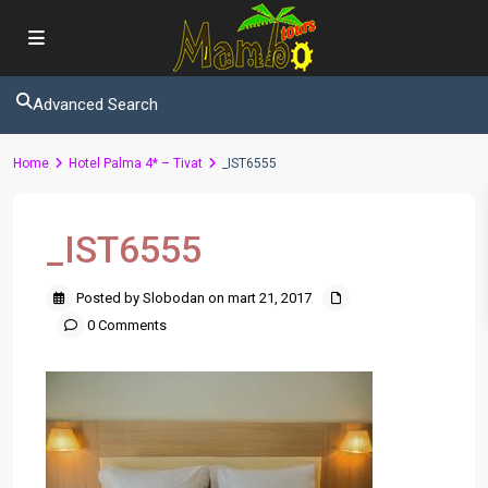
Advanced Search
Home
Hotel Palma 4* – Tivat
_IST6555
_IST6555
Posted by Slobodan on mart 21, 2017
0 Comments