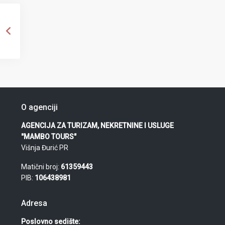
O agenciji
AGENCIJA ZA TURIZAM, NEKRETNINE I USLUGE
"MAMBO TOURS"
Višnja Đurić PR
Matični broj:
61359443
PIB:
106438981
Adresa
Poslovno sedište: