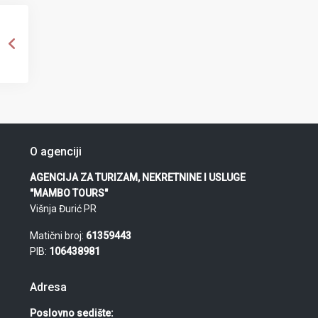
O agenciji
AGENCIJA ZA TURIZAM, NEKRETNINE I USLUGE
"MAMBO TOURS"
Višnja Đurić PR
Matični broj:
61359443
PIB:
106438981
Adresa
Poslovno sedište: