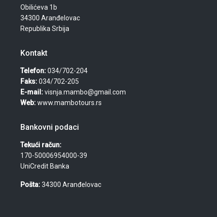
Obilićeva 1b
34300 Aranđelovac
Republika Srbija
Kontakt
Telefon:
034/702-204
Faks:
034/702-205
E-mail:
visnja.mambo@gmail.com
Web:
www.mambotours.rs
Bankovni podaci
Tekući račun:
170-50006954000-39
UniCredit Banka
Pošta:
34300 Aranđelovac