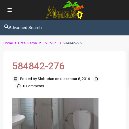
Advanced Search
Home
Hotel Rema 3* – Vurvuru
584842-276
584842-276
Posted by Slobodan on decembar 8, 2016
0 Comments