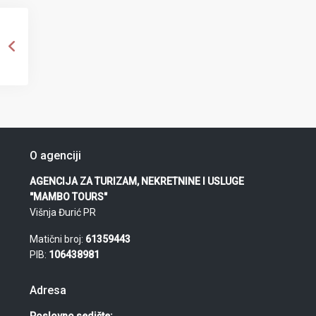
O agenciji
AGENCIJA ZA TURIZAM, NEKRETNINE I USLUGE
"MAMBO TOURS"
Višnja Đurić PR
Matični broj:
61359443
PIB:
106438981
Adresa