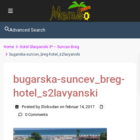
Advanced Search
Home
Hotel Slavyanski 3* – Suncev Breg
bugarska-suncev_breg-hotel_s2lavyanski
bugarska-suncev_breg-
hotel_s2lavyanski
Posted by Slobodan on februar 14, 2017
0 Comments