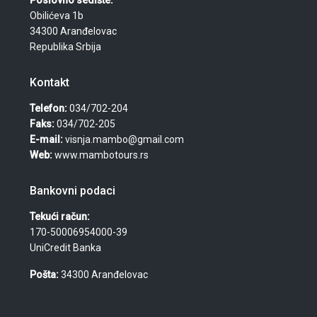
Poslovno sedište:
Obilićeva 1b
34300 Aranđelovac
Republika Srbija
Kontakt
Telefon:
034/702-204
Faks:
034/702-205
E-mail:
visnja.mambo@gmail.com
Web:
www.mambotours.rs
Bankovni podaci
Tekući račun:
170-50006954000-39
UniCredit Banka
Pošta:
34300 Aranđelovac