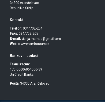
34300 Aranđelovac
Republika Srbija
Kontakt
Telefon:
034/702-204
Faks:
034/702-205
E-mail:
visnja.mambo@gmail.com
Web:
www.mambotours.rs
Bankovni podaci
Tekući račun:
170-50006954000-39
UniCredit Banka
Pošta:
34300 Aranđelovac
© 2026 Agencija za turizam, nekretnine i usluge "Mambo