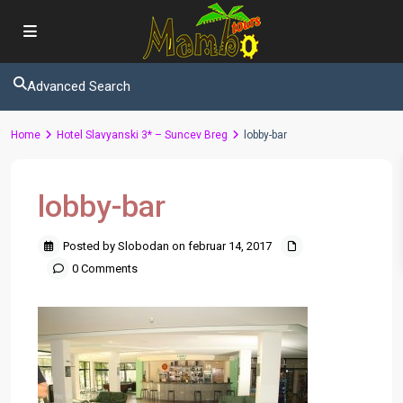
Advanced Search
Home
Hotel Slavyanski 3* – Suncev Breg
lobby-bar
lobby-bar
Posted by Slobodan on februar 14, 2017
0 Comments