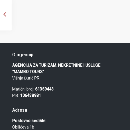
O agenciji
AGENCIJA ZA TURIZAM, NEKRETNINE I USLUGE
"MAMBO TOURS"
Višnja Đurić PR
Matični broj:
61359443
PIB:
106438981
Adresa
Poslovno sedište:
Obilićeva 1b