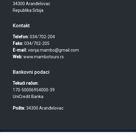
34300 Aranđelovac
Republika Srbija
Kontakt
Telefon:
034/702-204
Faks:
034/702-205
E-mail:
visnja.mambo@gmail.com
Web:
www.mambotours.rs
Bankovni podaci
Tekući račun:
170-50006954000-39
UniCredit Banka
Pošta:
34300 Aranđelovac
© 2026 Agencija za turizam, nekretnine i usluge "Mambo