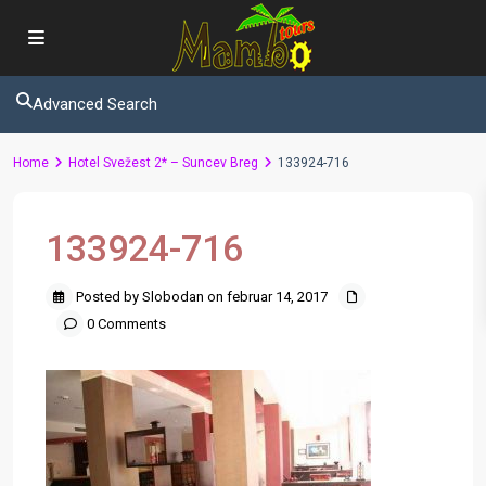
Advanced Search
Home
Hotel Svežest 2* – Suncev Breg
133924-716
133924-716
Posted by Slobodan on februar 14, 2017
0 Comments