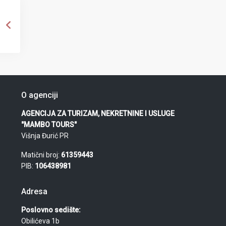
O agenciji
AGENCIJA ZA TURIZAM, NEKRETNINE I USLUGE
"MAMBO TOURS"
Višnja Đurić PR
Matični broj:
61359443
PIB:
106438981
Adresa
Poslovno sedište:
Obilićeva 1b