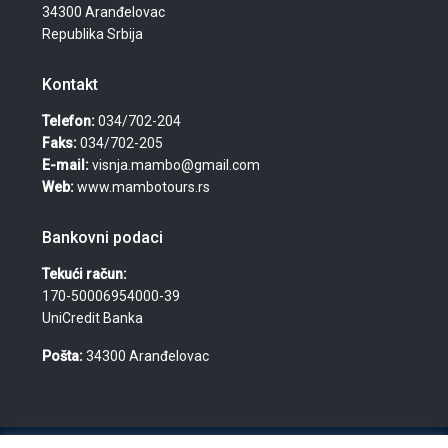
34300 Aranđelovac
Republika Srbija
Kontakt
Telefon:
034/702-204
Faks:
034/702-205
E-mail:
visnja.mambo@gmail.com
Web:
www.mambotours.rs
Bankovni podaci
Tekući račun:
170-50006954000-39
UniCredit Banka
Pošta:
34300 Aranđelovac
© 2026 Agencija za turizam, nekretnine i usluge "Mambo