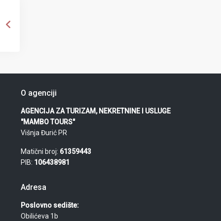
O agenciji
AGENCIJA ZA TURIZAM, NEKRETNINE I USLUGE
"MAMBO TOURS"
Višnja Đurić PR
Matični broj:
61359443
PIB:
106438981
Adresa
Poslovno sedište:
Obilićeva 1b