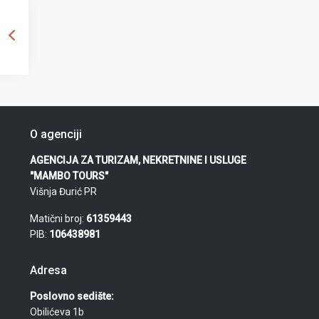
O agenciji
AGENCIJA ZA TURIZAM, NEKRETNINE I USLUGE
"MAMBO TOURS"
Višnja Đurić PR
Matični broj:
61359443
PIB:
106438981
Adresa
Poslovno sedište:
Obilićeva 1b