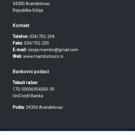
34300 Aranđelovac
Republika Srbija
Kontakt
Telefon:
034/702-204
Faks:
034/702-205
E-mail:
visnja.mambo@gmail.com
Web:
www.mambotours.rs
Bankovni podaci
Tekući račun:
170-50006954000-39
UniCredit Banka
Pošta:
34300 Aranđelovac
© 2026 Agencija za turizam, nekretnine i usluge "Mambo