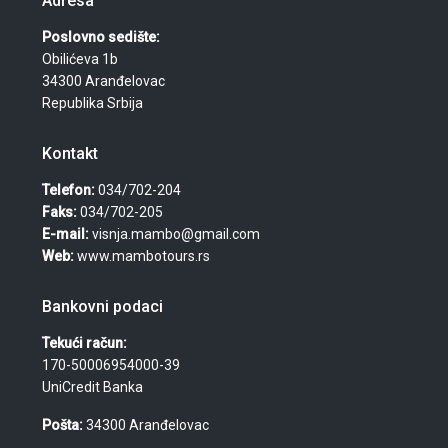
Adresa
Poslovno sedište:
Obilićeva 1b
34300 Aranđelovac
Republika Srbija
Kontakt
Telefon:
034/702-204
Faks:
034/702-205
E-mail:
visnja.mambo@gmail.com
Web:
www.mambotours.rs
Bankovni podaci
Tekući račun:
170-50006954000-39
UniCredit Banka
Pošta:
34300 Aranđelovac