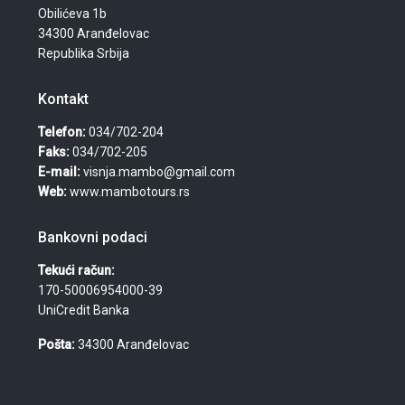
Obilićeva 1b
34300 Aranđelovac
Republika Srbija
Kontakt
Telefon:
034/702-204
Faks:
034/702-205
E-mail:
visnja.mambo@gmail.com
Web:
www.mambotours.rs
Bankovni podaci
Tekući račun:
170-50006954000-39
UniCredit Banka
Pošta:
34300 Aranđelovac