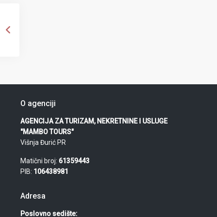
O agenciji
AGENCIJA ZA TURIZAM, NEKRETNINE I USLUGE
"MAMBO TOURS"
Višnja Đurić PR
Matični broj:
61359443
PIB:
106438981
Adresa
Poslovno sedište: