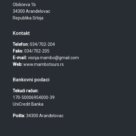
Obilićeva 1b
34300 Aranđelovac
Republika Srbija
Kontakt
Telefon:
034/702-204
Faks:
034/702-205
E-mail:
visnja.mambo@gmail.com
Web:
www.mambotours.rs
Bankovni podaci
Tekući račun:
170-50006954000-39
UniCredit Banka
Pošta:
34300 Aranđelovac