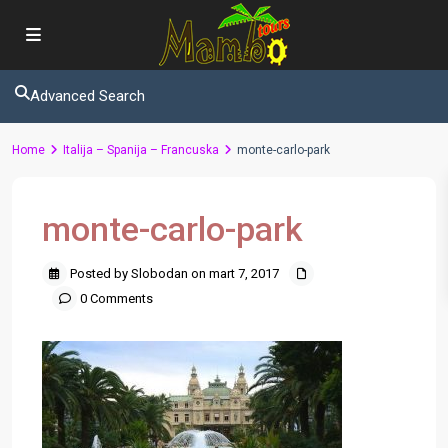
Advanced Search
Home
Italija – Spanija – Francuska
monte-carlo-park
monte-carlo-park
Posted by Slobodan on mart 7, 2017
0 Comments