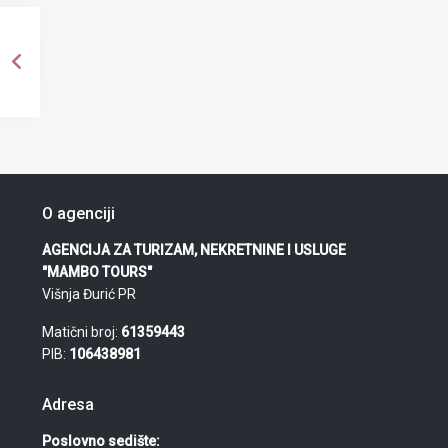
O agenciji
AGENCIJA ZA TURIZAM, NEKRETNINE I USLUGE
"MAMBO TOURS"
Višnja Đurić PR
Matični broj:
61359443
PIB:
106438981
Adresa
Poslovno sedište: