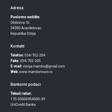
Adresa
Poslovno sedište:
Obilićeva 1b
34300 Aranđelovac
Republika Srbija
Kontakt
Telefon:
034/702-204
Faks:
034/702-205
E-mail:
visnja.mambo@gmail.com
Web:
www.mambotours.rs
Bankovni podaci
Tekući račun:
170-50006954000-39
UniCredit Banka