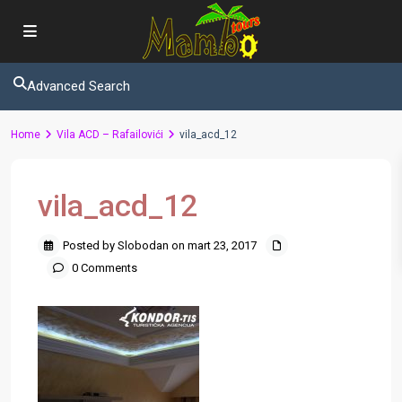
Advanced Search
Home
Vila ACD – Rafailovići
vila_acd_12
vila_acd_12
Posted by Slobodan on mart 23, 2017
0 Comments