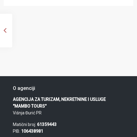
O agenciji
AGENCIJA ZA TURIZAM, NEKRETNINE I USLUGE
"MAMBO TOURS"
Višnja Đurić PR
Matični broj:
61359443
PIB:
106438981