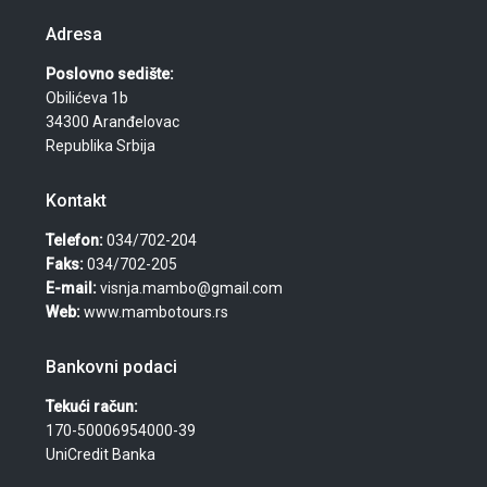
Adresa
Poslovno sedište:
Obilićeva 1b
34300 Aranđelovac
Republika Srbija
Kontakt
Telefon:
034/702-204
Faks:
034/702-205
E-mail:
visnja.mambo@gmail.com
Web:
www.mambotours.rs
Bankovni podaci
Tekući račun:
170-50006954000-39
UniCredit Banka