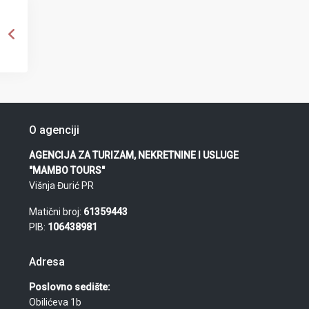
O agenciji
AGENCIJA ZA TURIZAM, NEKRETNINE I USLUGE
"MAMBO TOURS"
Višnja Đurić PR
Matični broj:
61359443
PIB:
106438981
Adresa
Poslovno sedište:
Obilićeva 1b