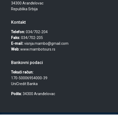
34300 Aranđelovac
Republika Srbija
Kontakt
Telefon:
034/702-204
Faks:
034/702-205
E-mail:
visnja.mambo@gmail.com
Web:
www.mambotours.rs
Bankovni podaci
Tekući račun:
170-50006954000-39
UniCredit Banka
Pošta:
34300 Aranđelovac
© 2026 Agencija za turizam, nekretnine i usluge "Mambo