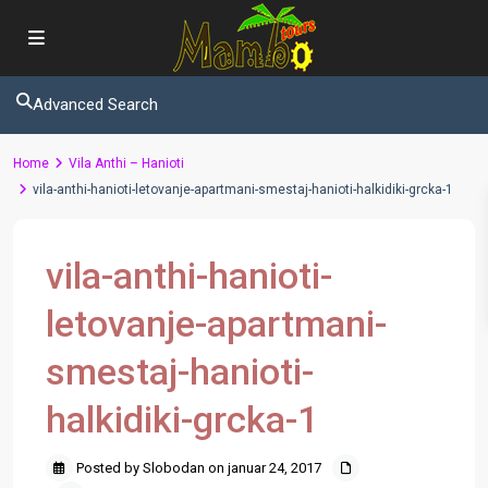
Advanced Search
Home
Vila Anthi – Hanioti
vila-anthi-hanioti-letovanje-apartmani-smestaj-hanioti-halkidiki-grcka-1
vila-anthi-hanioti-
letovanje-apartmani-
smestaj-hanioti-
halkidiki-grcka-1
Posted by Slobodan on januar 24, 2017