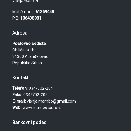
Višnja Đurić PR
Matični broj:
61359443
PIB:
106438981
Adresa
Poslovno sedište:
Obilićeva 1b
34300 Aranđelovac
Republika Srbija
Kontakt
Telefon:
034/702-204
Faks:
034/702-205
E-mail:
visnja.mambo@gmail.com
Web:
www.mambotours.rs
Bankovni podaci