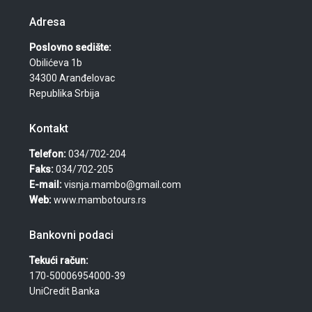
Adresa
Poslovno sedište:
Obilićeva 1b
34300 Aranđelovac
Republika Srbija
Kontakt
Telefon:
034/702-204
Faks:
034/702-205
E-mail:
visnja.mambo@gmail.com
Web:
www.mambotours.rs
Bankovni podaci
Tekući račun:
170-50006954000-39
UniCredit Banka