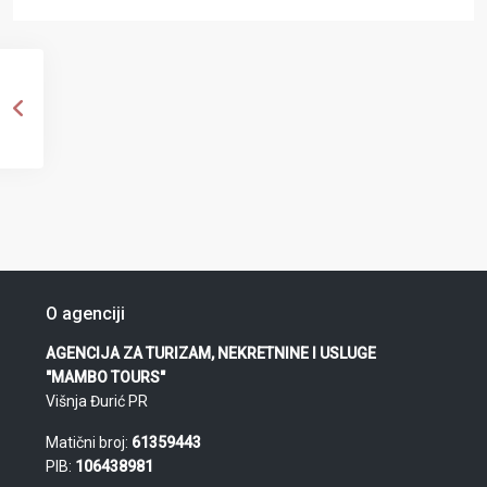
O agenciji
AGENCIJA ZA TURIZAM, NEKRETNINE I USLUGE
"MAMBO TOURS"
Višnja Đurić PR
Matični broj:
61359443
PIB:
106438981