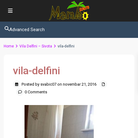
Advanced Search
Home
Vila Delfini – Sivota
vila-delfini
vila-delfini
Posted by svabic07 on novembar 21, 2016
0 Comments