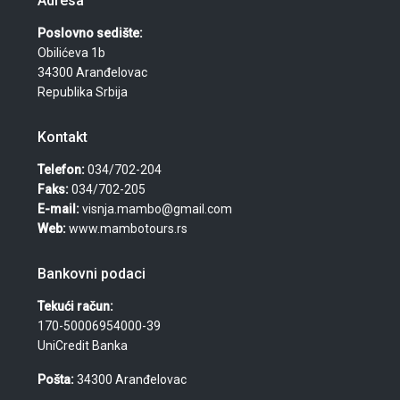
Adresa
Poslovno sedište:
Obilićeva 1b
34300 Aranđelovac
Republika Srbija
Kontakt
Telefon:
034/702-204
Faks:
034/702-205
E-mail:
visnja.mambo@gmail.com
Web:
www.mambotours.rs
Bankovni podaci
Tekući račun:
170-50006954000-39
UniCredit Banka
Pošta:
34300 Aranđelovac