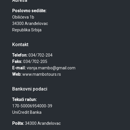
Adresa
Poslovno sedište:
Obilićeva 1b
34300 Aranđelovac
Republika Srbija
Kontakt
Telefon:
034/702-204
Faks:
034/702-205
E-mail:
visnja.mambo@gmail.com
Web:
www.mambotours.rs
Bankovni podaci
Tekući račun:
170-50006954000-39
UniCredit Banka
Pošta:
34300 Aranđelovac