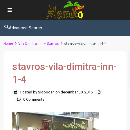
Advanced Search
Home
Vila Dimitra Inn – Stavros
stavros-vila-dimitra-inn-1-4
stavros-vila-dimitra-inn-
1-4
Posted by Slobodan on decembar 30, 2016
0 Comments