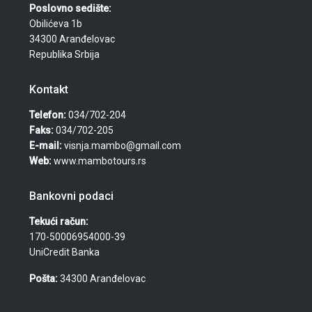
Poslovno sedište:
Obilićeva 1b
34300 Aranđelovac
Republika Srbija
Kontakt
Telefon:
034/702-204
Faks:
034/702-205
E-mail:
visnja.mambo@gmail.com
Web:
www.mambotours.rs
Bankovni podaci
Tekući račun:
170-50006954000-39
UniCredit Banka
Pošta:
34300 Aranđelovac